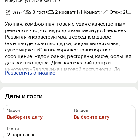
Иркутск, ул. Донская, д. 7
2
3 гостя
2 кровати
Комнат: 1
Этаж: 2
Т
20 m
Уютная, комфортная, новая студия с качественным
ремонтом - то, что надо для компании до 3 человек.
Развитая инфраструктура: в соседнем дворе
большая детская площадка, рядом автостоянка,
супермаркет «Слата», хорошее транспортное
сообщение. Рядом банки, рестораны, кафе, большая
детская площадка. Диагностический центр и
кинотеатр «Баргузин» в шаговой доступности. До
Развернуть описание
аэропорта 5-10 минут на автомобиле.
Апартаменты оборудованы всем самым
необходимым:
Даты и гости
- телевизор, холодильник, микроволновка, чайник,
стиральная машина, фен, утюг;
Заезд
Выезд
- ортопедическая двуспальная кровать (140 см) и
Выберите дату
Выберите дату
диван (ширина 120 см), для 2 ребятишек;
- скоростной wi-fi и более 130 тв-каналов;
Гости
- свежая постель, махровые полотенца, бамбуковые
2 взрослых