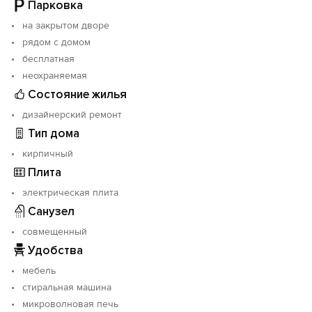
нарушении данного правила - немедленное
Парковка
выселение без возврата оплаты и залога.
на закрытом дворе
Курение внутри апартаментов строго запрещено.
рядом с домом
Обращаем Ваше внимание, что за отключение
электроэнергии и водоснабжения службами ЖКХ и УК
бесплатная
администрация ответственности не несет.
неохраняемая
Все претензии по состоянию квартиры принимаем в
Состояние жилья
течение 30 минут после заселения.
дизайнерский ремонт
Тип дома
кирпичный
Плита
электрическая плита
Санузел
совмещенный
Удобства
мебель
стиральная машина
микроволновая печь