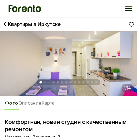
Квартиры в Иркутске
Войти
Избранное
История просмотра
Добавить свой объект
1
/14
Фото
Описание
Карта
Комфортная, новая студия с качественным
ремонтом