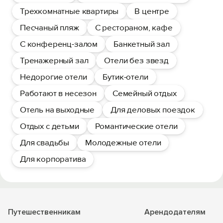
Трехкомнатные квартиры
В центре
Песчаный пляж
С рестораном, кафе
С конференц-залом
Банкетный зал
Тренажерный зал
Отели без звезд
Недорогие отели
Бутик-отели
Работают в несезон
Семейный отдых
Отель на выходные
Для деловых поездок
Отдых с детьми
Романтические отели
Для свадьбы
Молодежные отели
Для корпоратива
Путешественникам
Арендодателям