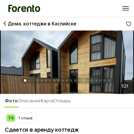
Дома, коттеджи в Каспийске
Войти
Избранное
История просмотра
Добавить свой объект
1
/21
Фото
Описание
Карта
Отзывы
7.5
1 отзыв
Сдается в аренду коттедж