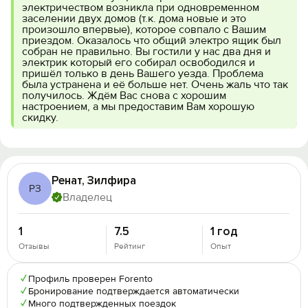
электричеством возникла при одновременном
заселении двух домов (т.к. дома новые и это
произошло впервые), которое совпало с Вашим
приездом. Оказалось что общий электро ящик был
собран не правильно. Вы гостили у нас два дня и
электрик который его собирал освободился и
пришёл только в день Вашего уезда. Проблема
была устранена и её больше нет. Очень жаль что так
получилось. Ждём Вас снова с хорошим
настроением, а мы предоставим Вам хорошую
скидку.
Ренат, Зилфира
РЗ
Владелец
1
7.5
1 год
Отзывы
Рейтинг
Опыт
✓
Профиль проверен Forento
✓
Бронирование подтверждается автоматически
✓
Много подтвержденных поездок