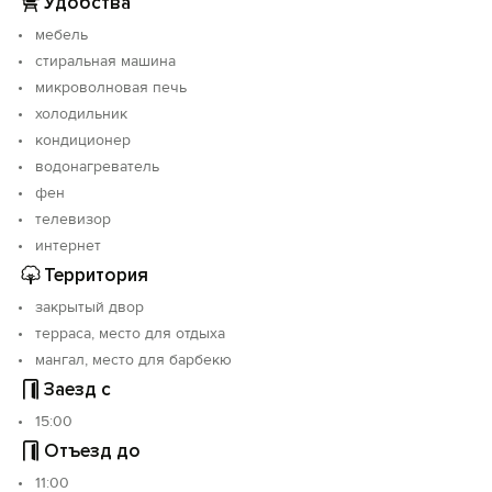
Удобства
мебель
стиральная машина
микроволновая печь
холодильник
кондиционер
водонагреватель
фен
телевизор
интернет
Территория
закрытый двор
терраса, место для отдыха
мангал, место для барбекю
Заезд с
15:00
Отъезд до
11:00