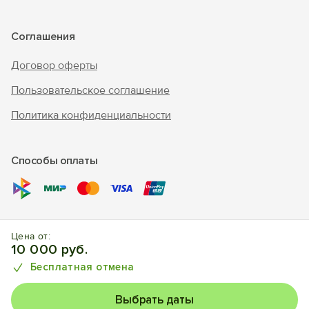
Соглашения
Договор оферты
Пользовательское соглашение
Политика конфиденциальности
Способы оплаты
© 2017 – 2026 г. «Forento» - официальный сайт.
Все права
Цена от:
защищены, торговый знак Nº1025240.
Бронирование
10 000 руб.
отелей, квартир, домов.
Бесплатная отмена
Выбрать даты