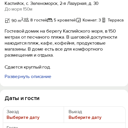
Каспийск, с. Зеленоморск, 2-я Лазурная, д. 30
До моря 150м
2
8 гостей
5 кроватей
Комнат: 3
Терраса, 
90 m
Гостевой домик на берегу Каспийского моря, в 150
метрах от песчаного пляжа. В шаговой доступности
находится пляж, кафе, кофейня, продуктовые
магазины. В доме есть все для комфортного
размещения и отдыха.
Сдается круглый год.
Развернуть описание
К Вашим услугам: 2 спальни, 2 раскладных дивана,
телевизор smаrt тv, кондиционер
Кухня со всем необходимым, посуда и столовые
приборы, электрочайник, микроволновая печь,
Даты и гости
холодильник.
Тропический душ, полотенца, горячая вода, фен
Заезд
Выезд
Выберите дату
Выберите дату
Wi-Fi интернет.
Мангал.