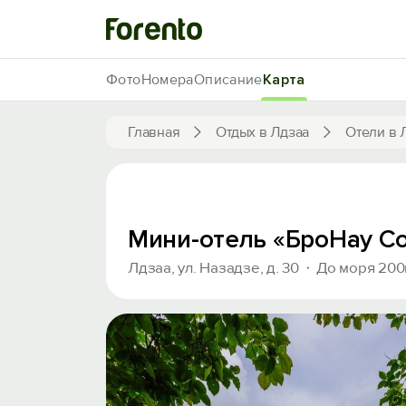
Фото
Номера
Описание
Карта
Главная
Отдых в Лдзаа
Отели в 
Мини-отель «БроНау С
Лдзаа, ул. Назадзе, д. 30
До моря 20