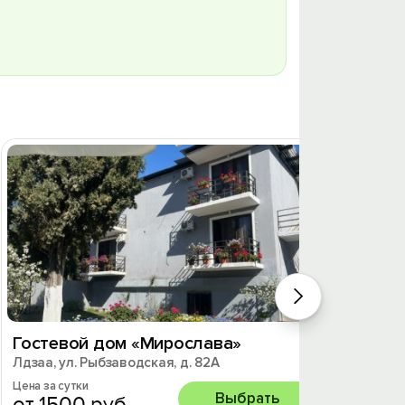
Гостевой дом «Мирослава»
Бутик
Лдзаа, ул. Рыбзаводская, д. 82А
Лдзаа, у
Цена за сутки
Цена за 
Выбрать
от 1500 руб.
от 6