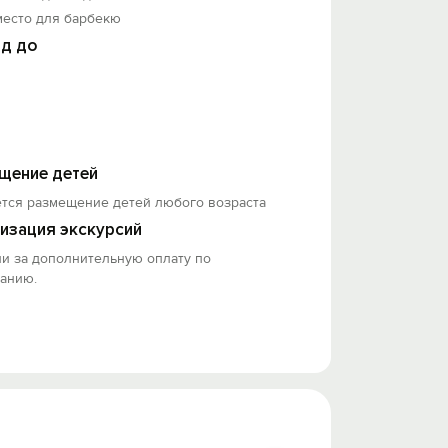
место для барбекю
д до
щение детей
ется размещение детей любого возраста
изация экскурсий
и за дополнительную оплату по
ванию.