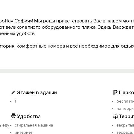
роНау София»! Мы рады приветствовать Вас в нашем уютн
 от великолепного оборудованного пляжа. Здесь Вас жд
енных удобств.
ритория, комфортные номера и всё необходимое для отдых
Этажей в здании
Парко
1
бесплат
на терр
Удобства
Терри
ь еду
стиральная машина
закрыты
интернет
терраса,