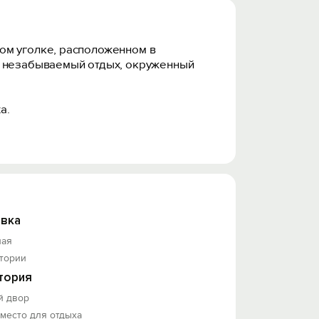
ом уголке, расположенном в
ет незабываемый отдых, окруженный
а.
вка
ная
итории
тория
й двор
 место для отдыха