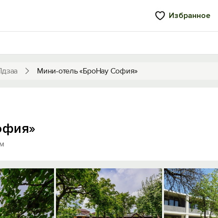
Избранное
Лдзаа
Мини-отель «БроНау София»
офия»
0м