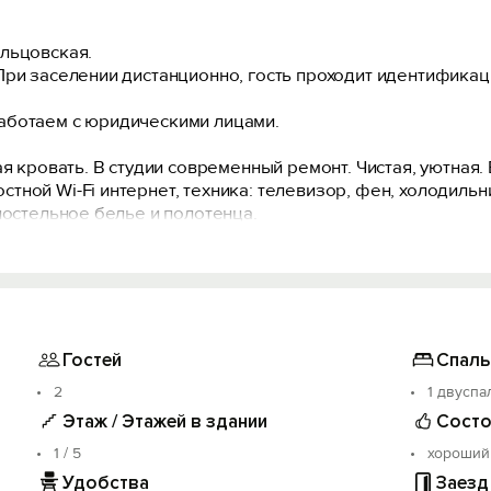
льцовская.
При заселении дистанционно, гость проходит идентификац
аботаем с юридическими лицами.
ая кровать. В студии современный ремонт. Чистая, уютная.
ной Wi-Fi интернет, техника: телевизор, фен, холодильни
поcтельнoe белье и полотенца.
ический набор (зубная щетка, гель для душа, шампунь, та
й.
ие с 14:00.
Гостей
Спаль
е ранее заселение.
2
1 двуспа
Этаж / Этажей в здании
Состо
тановлены датчик дыма в номере.
1 / 5
хороший
Удобства
Заезд