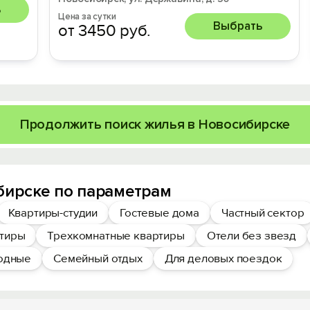
ь
Цена за сутки
Выбрать
от 3450 руб.
Продолжить поиск жилья в Новосибирске
бирске по параметрам
Квартиры-студии
Гостевые дома
Частный сектор
ртиры
Трехкомнатные квартиры
Отели без звезд
ходные
Семейный отдых
Для деловых поездок