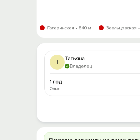
Гагаринская
840 м
Заельцовская
Татьяна
Т
Владелец
1 год
Опыт