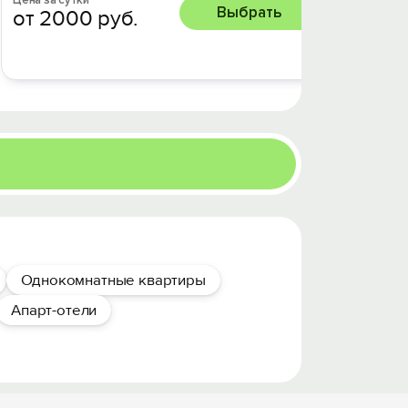
Цена за сутки
Цена за 
Выбрать
от 2000 руб.
от 37
Однокомнатные квартиры
Апарт-отели