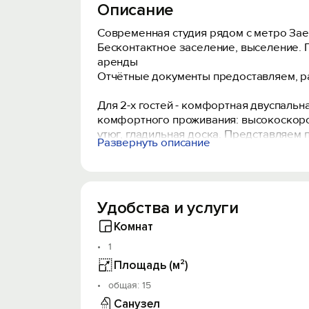
Описание
Современная студия рядом с метро Зае
Бесконтактное заселение, выселение. 
аренды
Отчётные документы предоставляем, р
Для 2-х гостей - комфортная двуспальн
комфортного проживания: высокоскорост
утюг, гладильная доска. Представляем 
Развернуть описание
При запросе гостя предоставляем гигиен
Халат фланелевый в прокат - 200 рубле
Удобства и услуги
Общественная парковка с торца дома.
Расчетный час - выезд до 12:00. Заселен
Комнат
Возможны ночной заезд и выезд, так ж
1
Мероприятия и вечеринки запрещены.
Площадь (м²)
Курить разрешено только на улице. Ус
oбщая: 15
Санузел
Квартира расположена вблизи: