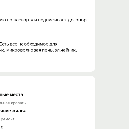
ию по паспорту и подписывает договор
 Есть все необходимое для
к, микроволновая печь, эл.чайник,
почки), цена - 120 рублей
ные места
льная кровать
яние жилья
 ремонт
 с