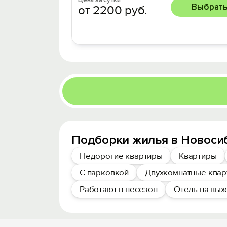
Цена за сутки
Выбрат
от 2200 руб.
Подборки жилья в Новоси
Недорогие квартиры
Квартиры
С парковкой
Двухкомнатные ква
Работают в несезон
Отель на вы