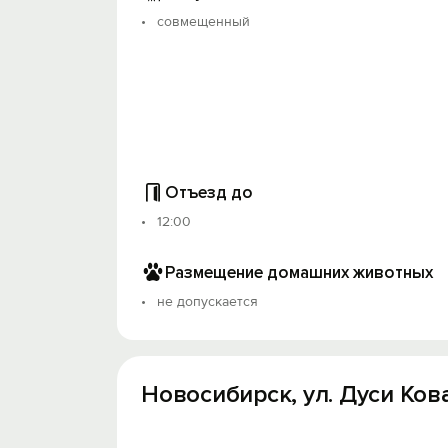
- Метро «Заельцовская - 1 минута.
совмещенный
- Зоопарк 5 минут.
- Метро «Площадь Маркса» 15 - минут.
- Аквапарк - 20 минут, ЛДС «Арена» - 20 
Отъезд до
12:00
Размещение домашних животных
не допускается
Новосибирск, ул. Дуси Кова