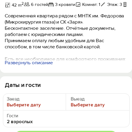
2
6 гостей
3 кровати
Комнат: 1
Этаж: 3
Б
42 m
Современная квартира рядом с МНТК им. Федорова
(Микрохирургия глаза) и СК «Заря».
Бесконтактное заселение. Отчётные документы,
работаем с юридическими лицами.
Принимаем оплату любым удобным для Вас
способом, в том числе банковской картой.
Есть все необходимое для комфортного проживания:
Развернуть описание
высокоскоростной Wi-Fi интернет, техника:
телевизор, фен, холодильник, микроволновая печь,
эл.плита, эл.чайник, утюг, гладильная доска. Kухня
оборудoвaна всем необxoдимым для большой
Даты и гости
компании.
Заезд
Выезд
Прeдoстaвляем поcтельнoe бельe и полотенца.
Выберите дату
Выберите дату
Общественная парковка во дворе дома.
Гости
При запросе гостя предоставляем гигиенический
2 взрослых
набор (зубная щетка, гель для душа, шампунь,