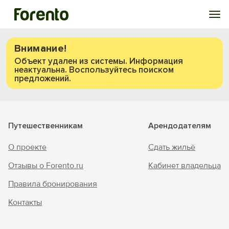
Войти
Внимание!
Объект удален из системы. Информация
неактуальна. Воспользуйтесь поиском
Избранное
предложений.
История просмотра
Путешественникам
Арендодателям
Добавить свой объект
О проекте
Сдать жильё
Отзывы о Forento.ru
Кабинет владельца
Правила бронирования
Контакты