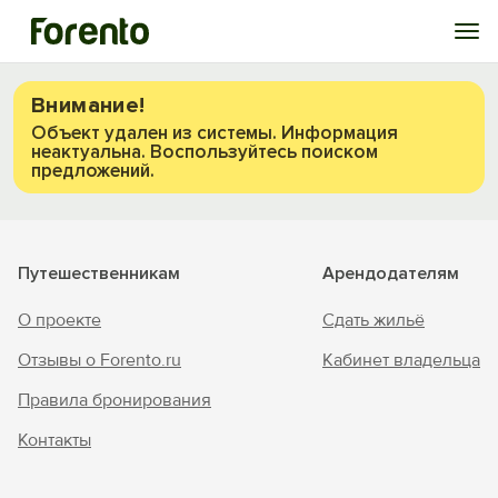
Войти
Внимание!
Объект удален из системы. Информация
неактуальна. Воспользуйтесь поиском
Избранное
предложений.
История просмотра
Путешественникам
Арендодателям
Добавить свой объект
О проекте
Сдать жильё
Отзывы о Forento.ru
Кабинет владельца
Правила бронирования
Контакты