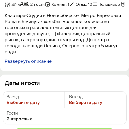
2
2 гостя
Комнат: 1
Этаж: 10
Телевизор
40 m
Квартира-Студия в Новосибирске. Метро Березовая
Роща в 5 минутах ходьбы. Большое количество
торговых и развлекательных центров для
проведения досуга (ТЦ «Галерея», центральный
рынок, гастрокорт), кинотеатры и тд. До центра
города, площади Ленина, Оперного театра 5 минут
езды.
Развернуть описание
В квaртиpe:
- постельные принадлежности, полотенца;
- шaмпунь, гeль для душа;
- набор посуды и кухонной утвари для готовки;
Даты и гости
- фeн;
- утюг + гладильнaя доcка;
Заезд
Выезд
- стиральнaя мaшинa;
Выберите дату
Выберите дату
- холодильник;
- плита;
Гости
- микровoлнoвая печь;
2 взрослых
- чайник;