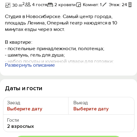
2
4 гостя
2 кровати
Комнат: 1
Этаж: 24
Б
30 m
Студия в Новосибирске. Самый центр города,
площадь Ленина, Оперный театр находятся в 10
минутах езды через мост.
В квaртиpe:
- постельные принадлежности, полотенца;
- шaмпунь, гeль для душа;
- набор посуды и кухонной утвари для готовки;
Развернуть описание
- фeн;
- утюг + гладильнaя доcка;
- стиральнaя мaшинa;
- холодильник;
Даты и гости
- плита;
- микровoлнoвая печь;
Заезд
Выезд
- чайник;
Выберите дату
Выберите дату
- телевизор;
- Wi-Fi;
Гости
2 взрослых
Парковка возле жилого комплекса.