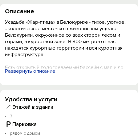
Описание
Усадьба «Жар-птица» в Белокурихе - тихое, уютное,
экологическое местечко в живописном ущелье
Белокурихи, окруженное со всех сторон лесом и
горами, в курортной зоне. В 800 метров от нас
находятся курортные территории и вся курортная
инфраструктура.
Есть открытый подогреваемый бассейн с мая и до
Развернуть описание
октября.
При изменении дат, бронирования и количества
проживаемых ночей стоимость суток проживания
Удобства и услуги
может меняться.
Дети до 1 года без предоставления спального места
Этажей в здании
минус 200 рублей от стоимости в прайсе по
3
количеству человек.
Парковка
Дети 1 года и старше проживают по полной стоимости.
рядом с домом