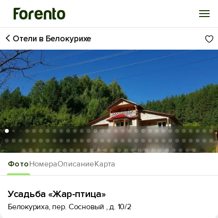
Отели в Белокурихе
Войти
Избранное
История просмотра
Добавить свой объект
1
/88
Фото
Номера
Описание
Карта
Усадьба «Жар-птица»
Белокуриха, пер. Сосновый , д. 10/2