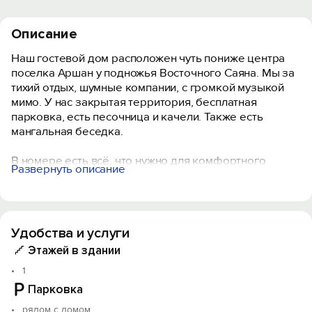
Описание
Наш гостевой дом расположен чуть пониже центра
поселка Аршан у подножья Восточного Саяна. Мы за
тихий отдых, шумные компании, с громкой музыкой
мимо. У нас закрытая территория, бесплатная
парковка, есть песочница и качели. Также есть
мангальная беседка.
В номере есть всё, что нужно для комфортного
Развернуть описание
отдыха: постельное бельё, полотенца, телевизор,
холодильник, посуда, чайник, микроволновка. Плитку
даём дополнительно. Из окон открывается
прекрасный вид на горы. Есть пеший выход на
Удобства и услуги
центральную Трактовую улицу.
Этажей в здании
Но, главное: мы за тихий отдых!
1
Парковка
рядом с домом