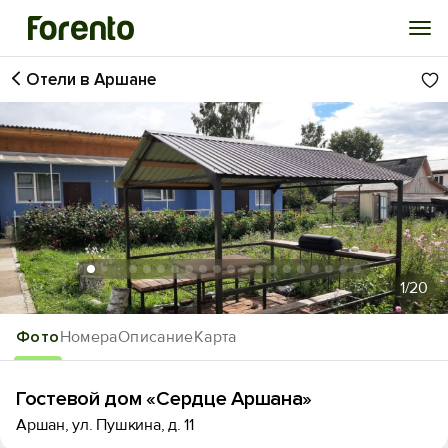
Отели в Аршане
Войти
Избранное
История просмотра
Добавить свой объект
1
/20
Фото
Номера
Описание
Карта
Гостевой дом «Сердце Аршана»
Аршан, ул. Пушкина, д. 11