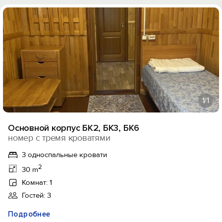
1
/1
Основной корпус БК2, БК3, БК6
номер с тремя кроватями
3 односпальные кровати
2
30 m
Комнат: 1
Гостей: 3
Подробнее