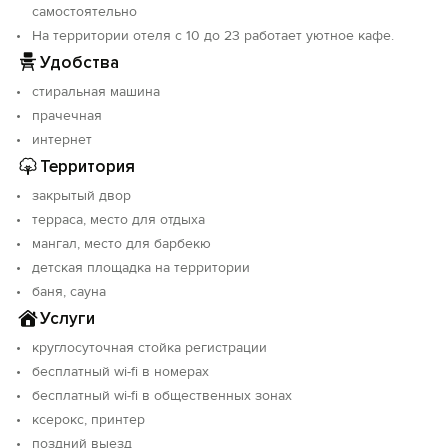
Объект прошёл классификацию. Номер реестровой
самостоятельно
записи: С042025008737.
На территории отеля с 10 до 23 работает уютное кафе.
Удобства
стиральная машина
прачечная
интернет
Территория
закрытый двор
терраса, место для отдыха
мангал, место для барбекю
детская площадка на территории
баня, сауна
Услуги
круглосуточная стойка регистрации
бесплатный wi-fi в номерах
бесплатный wi-fi в общественных зонах
ксерокс, принтер
поздний выезд