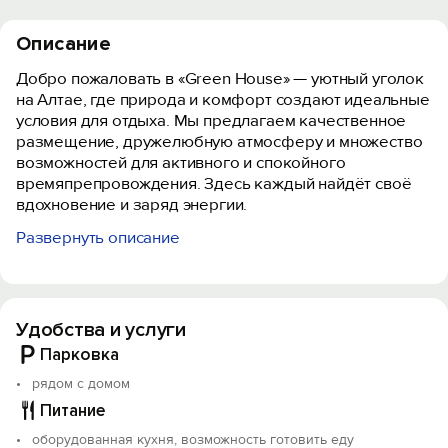
Описание
Добро пожаловать в «Green House» — уютный уголок
на Алтае, где природа и комфорт создают идеальные
условия для отдыха. Мы предлагаем качественное
размещение, дружелюбную атмосферу и множество
возможностей для активного и спокойного
времяпрепровождения. Здесь каждый найдёт своё
вдохновение и заряд энергии.
Развернуть описание
Гости могут забронировать номера и отдельно
стоящие домики. Каждый номер и домик оснащен
всем самым необходимым для комфортного
проживания.
Удобства и услуги
На территории есть летняя кухня. Вы можете сами
Парковка
готовить любимые блюда, жарить мясо на наших
рядом с домом
мангалах, устраивать семейные обеды и ужины в
Питание
уютных беседках.
оборудованная кухня, возможность готовить еду