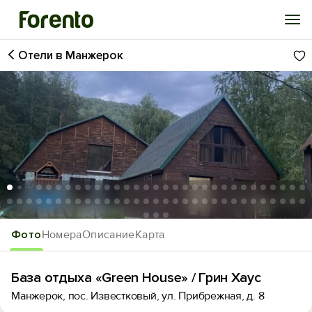
Отели в Манжерок
Войти
Избранное
История просмотра
Добавить свой объект
1
/65
Фото
Номера
Описание
Карта
База отдыха «Green House» / Грин Хаус
Манжерок, пос. Известковый, ул. Прибрежная, д. 8