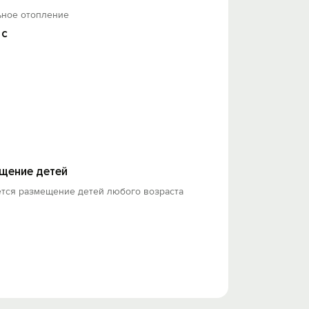
ьное отопление
 с
щение детей
ется размещение детей любого возраста