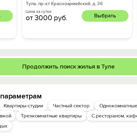
Тула, пр-кт Красноармейский, д. 36
Цена за сутки
ь
Выбрать
от 3000 руб.
Продолжить поиск жилья в Туле
 параметрам
Квартиры-студии
Частный сектор
Однокомнатные
овкой
Трехкомнатные квартиры
С рестораном, каф
дых