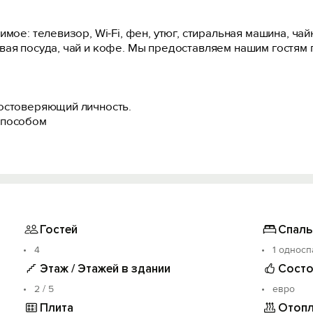
мое: телевизор, Wi-Fi, фен, утюг, стиральная машина, чай
вая посуда, чай и кофе. Мы предоставляем нашим гостям 
достоверяющий личность.
способом
Гостей
Спаль
000 руб., который будет возвращен в течение дня после 
4
1 односп
Этаж / Этажей в здании
Состо
2 / 5
евро
Плита
Отопл