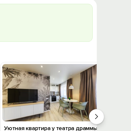
Уютная квартира у театра драммы
1к. кв