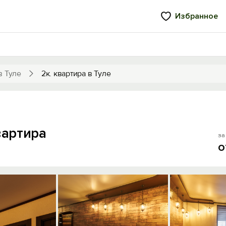
Избранное
в Туле
2к. квартира в Туле
вартира
за 
о