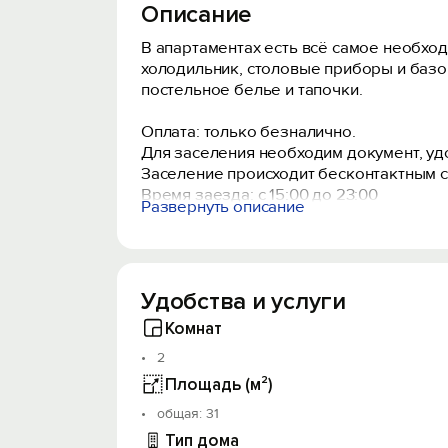
Описание
В апартаментах есть всё самое необходи
холодильник, столовые приборы и базо
постельное белье и тапочки.
Оплата: только безналично.
Для заселения необходим документ, у
Заселение происходит бесконтактным 
Время заезда: с 15:00 до 23:00
Развернуть описание
Время выезда: до 12:00
Предоставляем отчетные документы.
Курение в квартире строго запрещено.
С животными не сдаем.
Удобства и услуги
Квартира не сдается для мероприятий.
Комнат
За аренду квартиры мы взимаем залог 3
2
будет в порядке.
Площадь (м²)
oбщая: 31
Тип дома