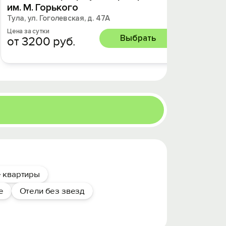
им. М. Горького
Тула, у
Тула, ул. Гоголевская, д. 47А
Цена за 
от 2
Цена за сутки
Выбрать
от 3200 руб.
 квартиры
е
Отели без звезд