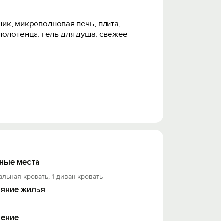
ник, микроволновая печь, плита,
полотенца, гель для душа, свежее
ные места
Вашего выезда, если с квартирой всё
альная кровать, 1 диван-кровать
яние жилья
ение