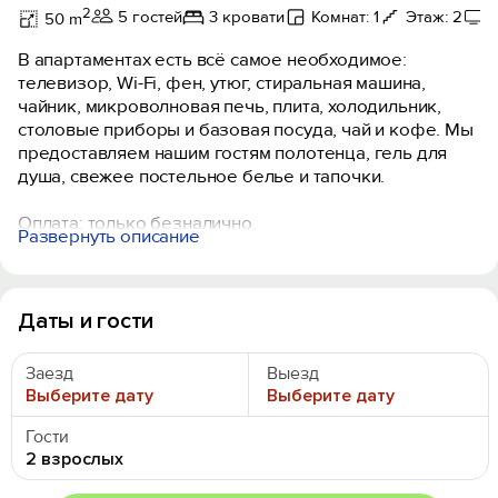
2
5 гостей
3 кровати
Комнат: 1
Этаж: 2
50 m
В апартаментах есть всё самое необходимое:
телевизор, Wi-Fi, фен, утюг, стиральная машина,
чайник, микроволновая печь, плита, холодильник,
столовые приборы и базовая посуда, чай и кофе. Мы
предоставляем нашим гостям полотенца, гель для
душа, свежее постельное белье и тапочки.
Оплата: только безналично.
Развернуть описание
Для заселения необходим документ,
удостоверяющий личность.
Заселение происходит бесконтактным способом
Время заезда: с 15:00 до 23:00
Даты и гости
Время выезда: до 12:00
Предоставляем отчетные документы.
Заезд
Выезд
Курение в квартире строго запрещено.
Выберите дату
Выберите дату
С животными не сдаем.
Квартира не сдается для мероприятий.
Гости
2 взрослых
За аренду квартиры мы взимаем залог 3000 руб.,