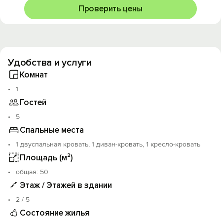
который будет возвращен в течение дня после
Проверить цены
Вашего выезда, если с квартирой всё будет в
порядке.
Удобства и услуги
Комнат
1
Гостей
5
Спальные места
1 двуспальная кровать, 1 диван-кровать, 1 кресло-кровать
Площадь (м²)
oбщая: 50
Этаж / Этажей в здании
2 / 5
Состояние жилья