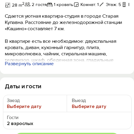
2
2 гостя
1 кровать
Комнат: 1
Этаж: 5
Ба
28 m
Сдается уютная квартира-студия в городе Старая
Купавна. Расстояние до железнодорожной станции
«Кашино» составляет 7 км.
В квартире есть все необходимое: двухспальная
кровать, диван, кухонный гарнитур, плита,
микроволновка, чайник, стиральная машина,
телевизор, шкаф, обеденная зона, гладильные
Развернуть описание
принадлежности, Wi-Fi. Предоставляются туалетно-
косметические принадлежности.
Залог 2000 рублей, возвращается при выезде, после
Даты и гости
проверки квартиры.
Заезд
Выезд
Наши преимущества:
Выберите дату
Выберите дату
- Бесконтактное заселение.
- В квартире есть всё необходимое даже для
Гости
длительного проживания.
2 взрослых
- Используем профессиональные средства и следим