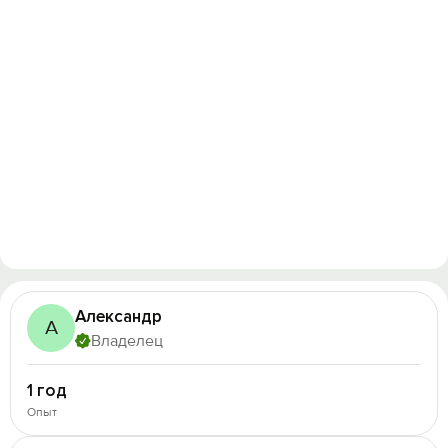
Александр
А
Владелец
1 год
Опыт