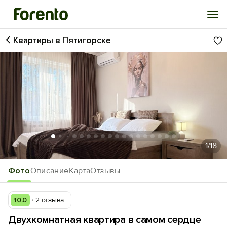
Квартиры в Пятигорске
Войти
Избранное
История просмотра
Добавить свой объект
1
/18
Фото
Описание
Карта
Отзывы
10.0
2 отзыва
Двухкомнатная квартира в самом сердце