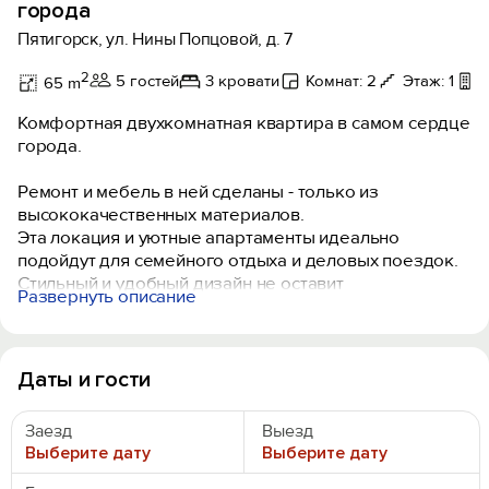
города
Пятигорск, ул. Нины Попцовой, д. 7
2
5 гостей
3 кровати
Комнат: 2
Этаж: 1
65 m
Комфортная двухкомнатная квартира в самом сердце
города.
Ремонт и мебель в ней сделаны - только из
высококачественных материалов.
Эта локация и уютные апартаменты идеально
подойдут для семейного отдыха и деловых поездок.
Стильный и удобный дизайн не оставит
Развернуть описание
равнодушными наших гостей.
Расположение позволяет добраться до всех
основных достопримечательностей города пешком
Даты и гости
за 5 минут.
Наш парк «Цветник»– самое зелёное и знаменитое
Заезд
Выезд
место для отдыха, в нем есть развлечения для детей,
Выберите дату
Выберите дату
частая живая музыка - прям под открытом небом