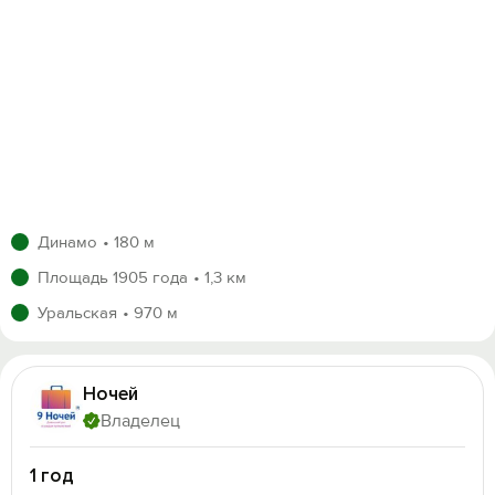
Квартира полностью соответствует описанию и
фотографиям. Чистота, продуманный интерьер,
актуальный ремонт - для Вашего спокойствия и
удобства.
Настоящее объявление является публичной
офертой.
Бронирование и предоплата означают Ваше согласие
с условиями и заключение договора найма.
Местом исполнения договора является адрес
квартиры.
Динамо
180 м
Площадь 1905 года
1,3 км
Уральская
970 м
Ночей
Владелец
1 год