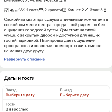
Екатеринбург, ул. Мельковска, д. 11
2
4 гостя
2 кровати
Комнат: 2
Этаж: 3
Б
45 m
Спокойная квартира с двумя отдельными комнатами в
спокойном месте центра города – всё рядом, но без
ощущения городской суеты. Дом стоит на тихой
улице, с закрытым двором и доступной для наших
гостей парковкой. Планировка даёт ощущение
пространства и позволяет комфортно жить вместе,
не мешая друг другу.
Развернуть описание
Интернет до 200 Мбит/сек.
Телевизор 50» с Smart TV.
Алиса всегда рядом - музыка, подсказки.
Французский балкон.
Даты и гости
Тихая улица в центре жизни города.
Парковка на закрытой территории.
Заезд
Выезд
Большая кровать 160×200 с ортопедическим
Выберите дату
Выберите дату
матрасом.
Диван со спальным местом 160×200 для
Гости
дополнительных гостей.
2 взрослых