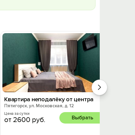
Квартира неподалёку от центра
Кварт
Пятигорск, ул. Московская, д. 12
разъе
Пятигор
Цена за сутки
Выбрать
от 2600 руб.
Цена за 
от 2