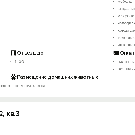
мебель
стираль
микрово
холодил
кондици
телевиз
интерне
Отъезд до
Оплат
11:00
наличны
безнали
Размещение домашних животных
раста
не допускается
, кв.3