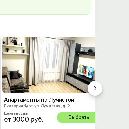
Апартаменты на Лучистой
1к. к
Екатеринбург, ул. Лучистая, д. 2
Екатери
Цена за сутки
Цена за 
Выбрать
от 3000 руб.
от 3