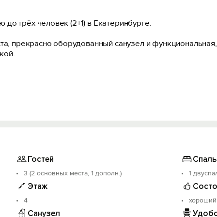
до трёх человек (2+1) в Екатеринбурге.
ста, прекрасно оборудованный санузел и функциональная,
кой.
 и отлично развитая инфраструктура
Гостей
Спаль
3 (2 основных места, 1 дополн.)
1 двуспа
 пищи
Этаж
Состо
ности и махровые полотенца
4
хороший
иятные мелочи
Санузел
Удобс