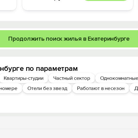
Продолжить поиск жилья в Екатеринбурге
нбурге по параметрам
Квартиры-студии
Частный сектор
Однокомнатные
 номере
Отели без звезд
Работают в несезон
Д