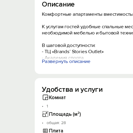
Описание
Комфортные апартаменты вместимостью 
К услугам гостей удобные спальные ме
необходимой мебелью и бытовой техни
В шаговой доступности:
- ТЦ «Brands’ Stories Outlet»
- Академия спорта
Развернуть описание
- Школа футбола
- Центр художественной гимнастики
- Парк
- Места для проведения досуга
Удобства и услуги
- Остановки общественного транспорта
Комнат
Для гостей:
1
- Чай и кофе
- Посуда для приготовления и принятия
Площадь (м²)
- Качественные постельные принадлеж
oбщая: 28
- Средства личной гигиены и другие пр
Плита