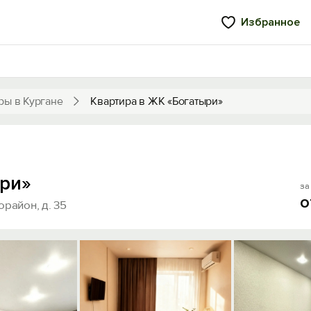
Избранное
ры в Кургане
Квартира в ЖК «Богатыри»
ыри»
за 
о
район, д. 35