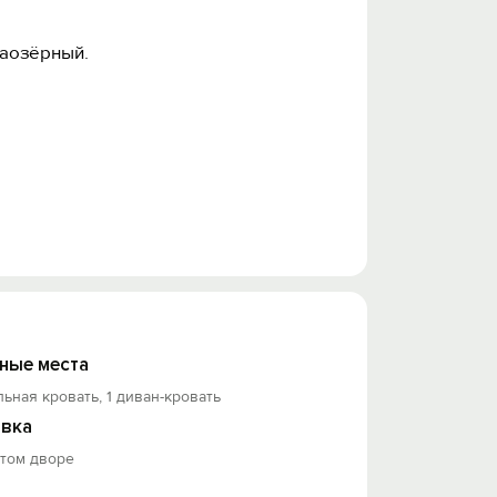
Заозёрный.
ные места
льная кровать, 1 диван-кровать
вка
ытом дворе