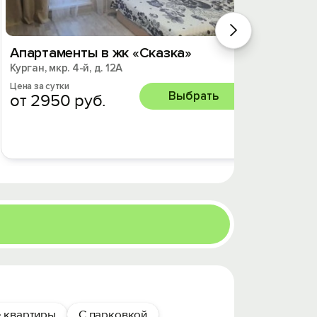
Апартаменты в жк «Сказка»
2-к. 
Курган, мкр. 4-й, д. 12А
двор
Курган, 
Цена за сутки
Выбрать
от 2950 руб.
Цена за 
от 31
 квартиры
С парковкой