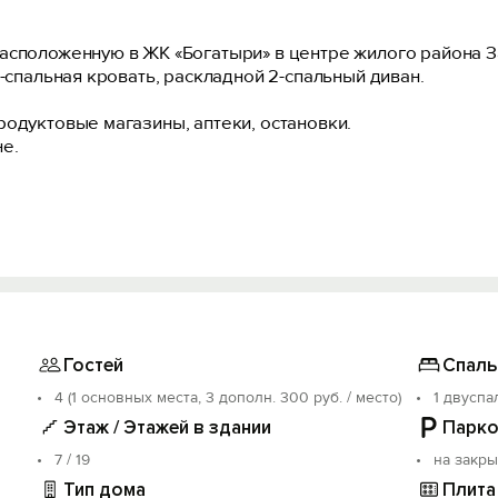
асположенную в ЖК «Богатыри» в центре жилого района 
2-спальная кровать, раскладной 2-спальный диван.
родуктовые магазины, аптеки, остановки.
е.
 уборку.
ено:
алкон, место для курения).
Гостей
Спаль
учае выявления - залог не возвращается).
4 (1 основных места, 3 дополн. 300 руб. / место)
1 двуспа
Этаж / Этажей в здании
Парко
7 / 19
на закр
Тип дома
Плита