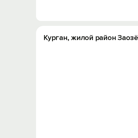
Так же по согласованию заезд с животн
Будем рады видеть Вас у нас в гостях!
Курган, жилой район Заозё