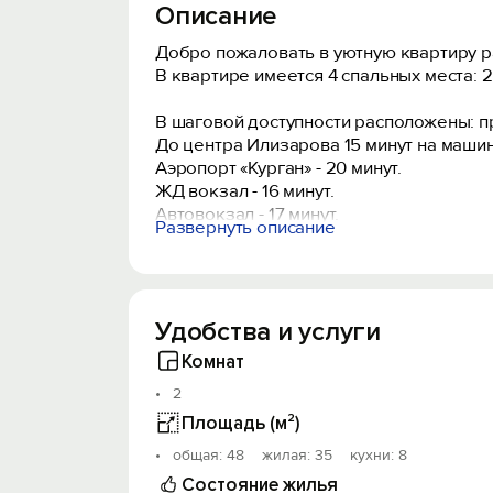
Описание
Добро пожаловать в уютную квартиру р
В квартире имеется 4 спальных места: 
В шаговой доступности расположены: п
До центра Илизарова 15 минут на машин
Аэропорт «Курган» - 20 минут.
ЖД вокзал - 16 минут.
Автовокзал - 17 минут.
Развернуть описание
Рядом выезд на федеральную трассу.
После каждого выезда гостей проводим
Удобства и услуги
В квартире и на балконе строго запрещ
- курить (на этаже есть общественный б
Комнат
- проводить шумные мероприятия ( в сл
2
️Условия заселения:
Площадь (м²)
- заезд после 14ч., выезд до 12ч.;
oбщая: 48 жилая: 35 кухни: 8
- при заселение наличие паспорта.
Состояние жилья