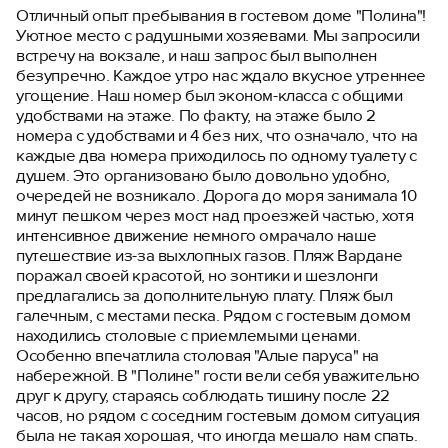
Отличный опыт пребывания в гостевом доме "Полина"!
Уютное место с радушными хозяевами. Мы запросили
встречу на вокзале, и наш запрос был выполнен
безупречно. Каждое утро нас ждало вкусное утреннее
угощение. Наш номер был эконом-класса с общими
удобствами на этаже. По факту, на этаже было 2
номера с удобствами и 4 без них, что означало, что на
каждые два номера приходилось по одному туалету с
душем. Это организовано было довольно удобно,
очередей не возникало. Дорога до моря занимала 10
минут пешком через мост над проезжей частью, хотя
интенсивное движение немного омрачало наше
путешествие из-за выхлопных газов. Пляж Вардане
поражал своей красотой, но зонтики и шезлонги
предлагались за дополнительную плату. Пляж был
галечным, с местами песка. Рядом с гостевым домом
находились столовые с приемлемыми ценами.
Особенно впечатлила столовая "Алые паруса" на
набережной. В "Полине" гости вели себя уважительно
друг к другу, стараясь соблюдать тишину после 22
часов, но рядом с соседним гостевым домом ситуация
была не такая хорошая, что иногда мешало нам спать.