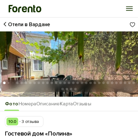
Отели в Вардане
Войти
Избранное
История просмотра
Добавить свой объект
1
/35
Фото
Номера
Описание
Карта
Отзывы
10.0
3 отзыва
Гостевой дом «Полина»