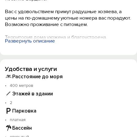
Вас с удовольствием примут радушные хозяева, а
цены на по-домашнему уютные номера вас порадуют.
Возможно проживание с питомцем.
Территория дома ухожена и благоустроена.
Развернуть описание
Так же имеется большая кухня-столовая со всем
необходимым. На территории Wi-Fi интернет.
Дорога до моря займет у Вас 5-6 минут.
Удобства и услуги
Расстояние до моря
400 метров
Этажей в здании
2
Парковка
платная
Бассейн
открытый