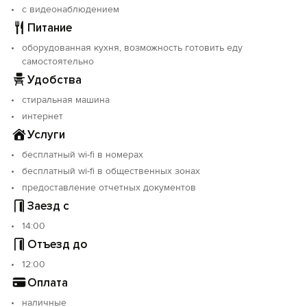
Объект прошёл классификацию. Номер реестровой
с видеонаблюдением
записи: С232024015963.
Питание
оборудованная кухня, возможность готовить еду
самостоятельно
Удобства
стиральная машина
интернет
Услуги
бесплатный wi-fi в номерах
бесплатный wi-fi в общественных зонах
предоставление отчетных документов
Заезд с
14:00
Отъезд до
12:00
Оплата
наличные