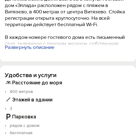
дом «Эллада» расположен рядом с пляжем в
Витязево, в 400 метрах от центра Витязево. Стойка
регистрации открыта круглосуточно. На всей
территории действует бесплатный Wi-Fi.
В каждом номере гостевого дома есть письменный
стол, телевизор с плоским экраном, собственная
Развернуть описание
ванная комната, полотенца и постельное белье.
Кроме того, во всех номерах в распоряжении гостей
кондиционер и шкаф для одежды.
Удобства и услуги
Курортный поселок Джемете находится в 1,6 км.
Расстояние до аэропорта Анапы составляет 9 км. За
Расстояние до моря
дополнительную плату для гостей организуется
400 метров
трансфер от/до аэропорта.
Этажей в здании
Мы понимаем, насколько важны для Вас комфорт и
3
спокойствие, и готовы обеспечить Вас и тем, и другим
Парковка
за демократичную цену, которая Вам, мы уверены,
рядом с домом
понравится.
бесплатная