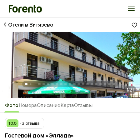
Отели в Витязево
Войти
Избранное
История просмотра
Добавить свой объект
1
/21
Фото
Номера
Описание
Карта
Отзывы
10.0
3 отзыва
Гостевой дом «Эллада»