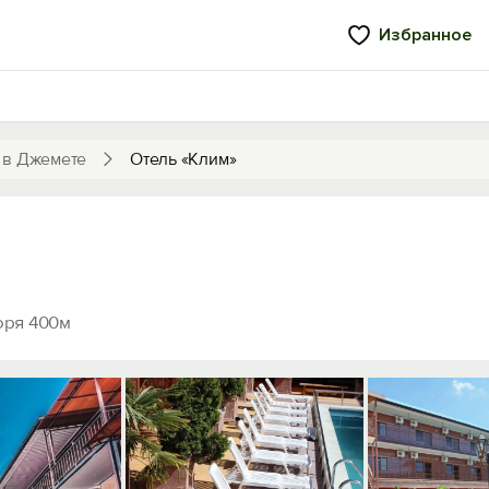
Избранное
 в Джемете
Отель «Клим»
оря 400м