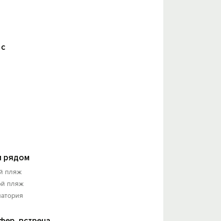
 с
 рядом
й пляж
ой пляж
натория
фер, встреча