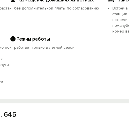
раста
без дополнительной платы по согласованию
Встреча 
станции 
встречи 
пожалуйс
номер ва
Режим работы
но по
работает только в летний сезон
ых
слуги
ти
. 64Б