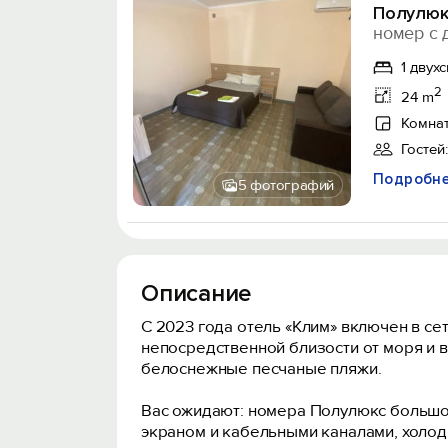
Полулюк
номер с 
1 двух
2
24 m
Комнат
Гостей:
Подробн
5 фотографий
Описание
С 2023 года отель «Клим» включен в се
непосредственной близости от моря и в
белоснежные песчаные пляжи.
Вас ожидают: номера Полулюкс большой
экраном и кабельными каналами, холод