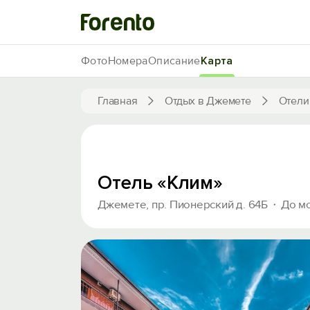
Фото
Номера
Описание
Карта
Главная
Отдых в Джемете
Отели
Отель «Клим»
Джемете, пр. Пионерский д. 64Б
До м