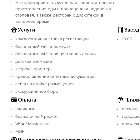
На территории есть кухня для самостоятельного
приготовления еды и полноценная недорогая
столовая, а также ресторан с дискотекой в
вечернее время.
Услуги
Заезд
круглосуточная стойка регистрации
13:00
бесплатный wi-fi в номерах
бесплатный wi-fi в общественных зонах
детская анимация
ксерокс, принтер
предоставление отчетных документов
сейф на стойке размещения
экскурсионное бюро
Оплата
Пляжи
наличные
песчаны
безналичный расчет
городск
VISA / Mastercard
пляж са
МИР
Размещение домашних животных
Транс