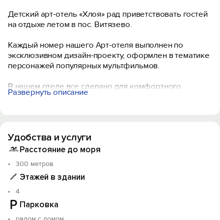
Детский арт-отель «Хлоя» рад приветствовать гостей
на отдыхе летом в пос. Витязево.
Каждый номер нашего Арт-отеля выполнен по
эксклюзивном дизайн-проекту, оформлен в тематике
персонажей популярных мультфильмов.
В нашем отеле все сделано для комфортного
Развернуть описание
пребывания детей и их родителей. Имеется
оборудованная зона для отдыха с бесплатным wi-fi.
Работает бар с безалкогольными напитками. В
номерах отеля мы ежедневно проводим уборку с
Удобства и услуги
помощью профессиональной химии.
Расстояние до моря
Ежедневно в отеле проходят детские праздники, у
300 метров
нас интересная детская анимационная программа для
Этажей в здании
детей любого возраста. Малыши будут в восторге от
детской игровой площадки, безопасной зоны, где
4
есть спа бассейн с гидромассажем. Эта территория
Парковка
абсолютно безопасна, а также познавательна.
рядом с домом