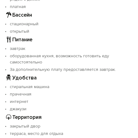
Включены забавные игры и мастер-классы.
платная
Объект прошёл классификацию. Номер реестровой
Бассейн
записи: С232025007106.
стационарный
открытый
Питание
завтрак
оборудованная кухня, возможность готовить еду
самостоятельно
За дополнительную плату предоставляется завтрак.
Удобства
стиральная машина
прачечная
интернет
джакузи
Территория
закрытый двор
терраса, место для отдыха