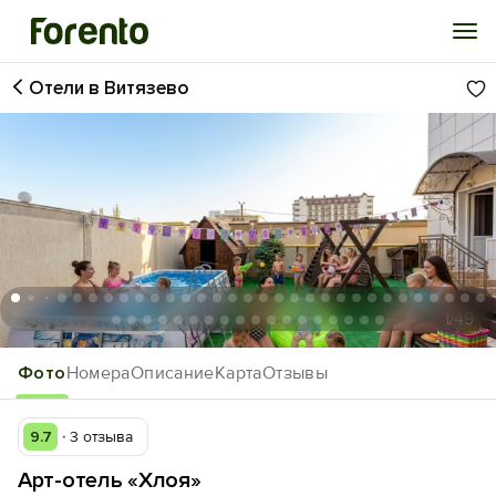
Отели в Витязево
Войти
Избранное
История просмотра
Добавить свой объект
1
/49
Фото
Номера
Описание
Карта
Отзывы
9.7
3 отзыва
Арт-отель «Хлоя»