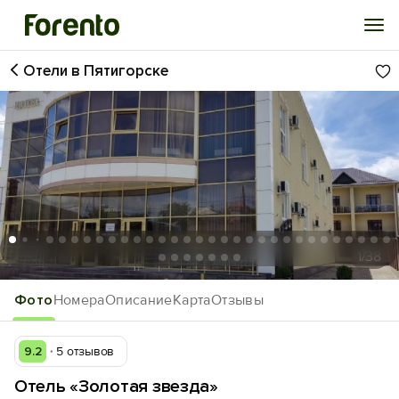
Отели в Пятигорске
Войти
Избранное
История просмотра
Добавить свой объект
1
/38
Фото
Номера
Описание
Карта
Отзывы
9.2
5 отзывов
Отель «Золотая звезда»