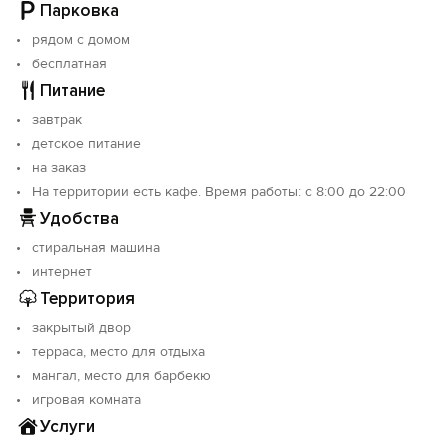
Дизайн уютного кафе, расположенного в отеле
Парковка
выдержан в светлой цветовой гамме. Здесь, в
рядом с домом
приятной атмосфере, вы сможете насладиться
бесплатная
вкусными и питательными завтраками,
Питание
приготовленными нашим шеф-поваром. Для удобства
гостей в меню есть 5 вариантов завтраков на любой
завтрак
вкус. Также в отеле можно заказать обеды и ужины
детское питание
по меню Аля-карт по доступной цене.
на заказ
На территории есть кафе. Время работы: с 8:00 до 22:00
В гостинице работает для Вас и ваших деток
совершенно бесплатно Детская игровая зона.
Удобства
Питание в игровой зоне не предусмотрено. Вы
стиральная машина
можете заказать блюда из специально
интернет
разработанного детского меню кафе отеля.
Территория
закрытый двор
терраса, место для отдыха
мангал, место для барбекю
игровая комната
Услуги