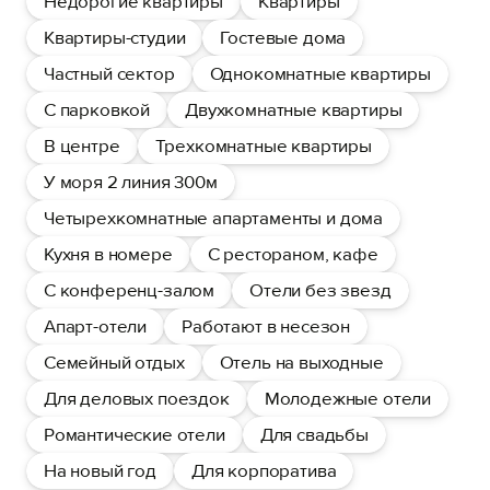
Недорогие квартиры
Квартиры
Квартиры-студии
Гостевые дома
Частный сектор
Однокомнатные квартиры
С парковкой
Двухкомнатные квартиры
В центре
Трехкомнатные квартиры
У моря 2 линия 300м
Четырехкомнатные апартаменты и дома
Кухня в номере
С рестораном, кафе
С конференц-залом
Отели без звезд
Апарт-отели
Работают в несезон
Семейный отдых
Отель на выходные
Для деловых поездок
Молодежные отели
Романтические отели
Для свадьбы
На новый год
Для корпоратива