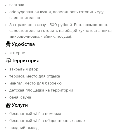
записи: С262025005020.
завтрак
оборудованная кухня, возможность готовить еду
самостоятельно
Завтраки по заказу - 500 рублей. Есть возможность
самостоятельно готовить на общей кухне (есть плита,
микроволновка, чайник, посуда).
Удобства
интернет
Территория
закрытый двор
терраса, место для отдыха
мангал, место для барбекю
детская площадка на территории
баня, сауна
Услуги
бесплатный wi-fi в номерах
бесплатный wi-fi в общественных зонах
поздний выезд