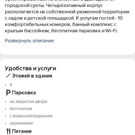
городской суеты. Четырёхэтажный корпус
располагается на собственной ухоженной территории
с садом и детской площадкой. К услугам гостей - 10
комфортабельных номеров, банный комплекс с
крытым бассейном, бесплатная парковка и Wi‑Fi.
Развернуть описание
В каждом номере есть: кондиционер, телевизор,
холодильник, чайник, санузел с душем, фен,
гигиенические средства и набор полотенец, балкон (в
некоторых категориях), плотные шторы, вид на горы.
Удобства и услуги
Услуги и инфраструктура:
Этажей в здании
- сауна и крытый бассейн;
4
- сад, детская площадка;
Парковка
- мангальная зона и принадлежности для барбекю;
- лаундж с телевизором (трансляция спортивных
на закрытом дворе
событий и мультфильмы для детей);
бесплатная
- бесплатная парковка;
с видеонаблюдением
- Wi‑Fi на всей территории.
охраняемая
Питание
Объект прошёл классификацию. Номер реестровой