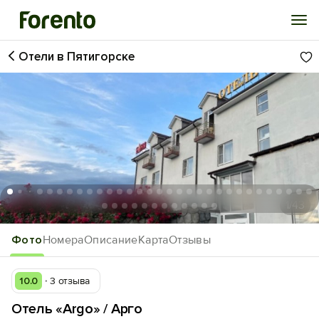
Отели в Пятигорске
Войти
Избранное
История просмотра
Добавить свой объект
1
/43
Фото
Номера
Описание
Карта
Отзывы
10.0
3 отзыва
Отель «Argo» / Арго