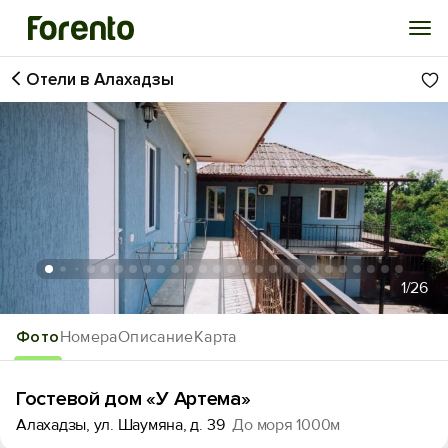
Отели в Алахадзы
Войти
Избранное
История просмотра
Добавить свой объект
1
/26
Фото
Номера
Описание
Карта
Гостевой дом «У Артема»
Алахадзы, ул. Шаумяна, д. 39
До моря 1000м