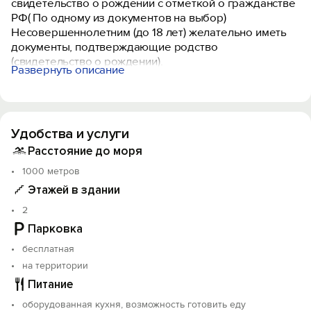
свидетельство о рождении с отметкой о гражданстве
РФ( По одному из документов на выбор)
Несовершеннолетним (до 18 лет) желательно иметь
документы, подтверждающие родство
(свидетельство о рождении).
Развернуть описание
Основные документы для пересечения границы
(2026):
Взрослые и дети с 14 лет: внутренний паспорт
гражданина РФ или заграничный паспорт.
Удобства и услуги
Дети до 14 лет:
Свидетельство о рождении , с отметкой о
Расстояние до моря
гражданстве РФ или загранпаспорт
1000 метров
Этажей в здании
Гостевой дом «У Артема» находится в спокойном и
живописном районе Абхазии - Алахадзы. Вы сможете
2
посетить местные Альпийские луга, насладиться
Парковка
пейзажам южных склонов Кавказского хребта и
бесплатная
Черным морем. До моря 10-12 минут спокойным
шагом. В шаговой доступности есть большое
на территории
количество кафе, столовых, магазин, аптека. В 10-15
Питание
минутах езды находятся Гагры, Пицунда. Автобус
оборудованная кухня, возможность готовить еду
проезжает по расписании в шаговой доступности от