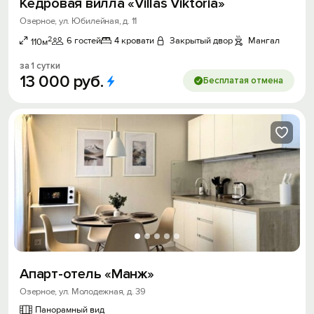
Кедровая вилла «Villas Viktoria»
Озерное, ул. Юбилейная, д. 11
2
6 гостей
4 кровати
Закрытый двор
Мангал
110м
за 1 сутки
13
000
руб.
Бесплатая отмена
Апарт-отель «Манж»
Озерное, ул. Молодежная, д. 39
Панорамный вид