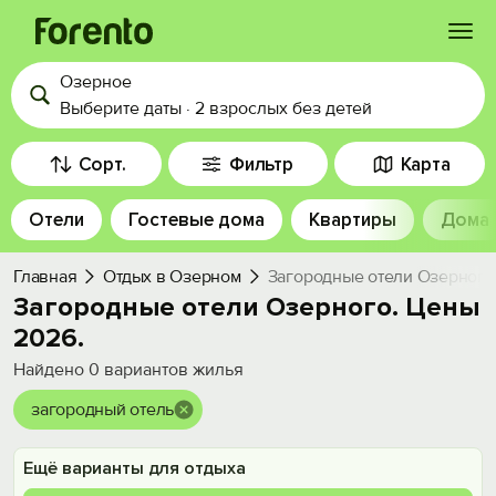
Озерное
Войти
Выберите даты
·
2 взрослых
без детей
Избранное
Сорт.
Фильтр
Карта
Отели
Гостевые дома
Квартиры
Дома
История просмотра
Главная
Отдых в Озерном
Загородные отели Озерного
Добавить свой объект
Загородные отели Озерного. Цены
2026.
Найдено
0
вариантов жилья
загородный отель
Ещё варианты для отдыха