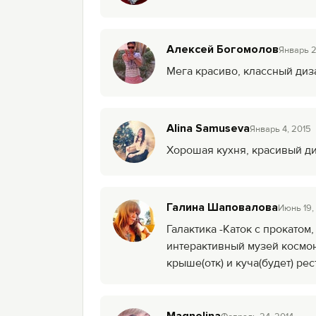
Алексей Богомолов
Январь 2
Мега красиво, классный диза
Alina Samuseva
Январь 4, 2015
Хорошая кухня, красивый д
Галина Шаповалова
Июнь 19,
Галактика -Каток с прокатом
интерактивный музей космон
крыше(отк) и куча(будет) рес