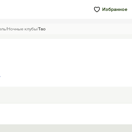
Избранное
ель
/
Ночные клубы
/
Tao
е