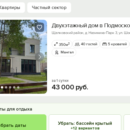
Квартиры
Частный сектор
Двухэтaжный дoм в Пoдмocко
Щелковский район, д. Назимиха-Парк 3, ул. Шос
2
40 гостей
5 кроватей
350м
Мангал
за 1 сутки
43
000
руб.
ты для отдыха
Убрать: бассейн крытый
брать даты
+12 вариантов