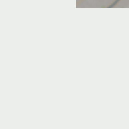
сейн в Пушкино
алашихе
упавне
ртаменты и дома 5 и более комнат