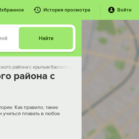
Избранное
История просмотра
Войти
тей
Найти
ского района с крытым бассейном
го района с
ории. Как правило, такие
и учиться плавать в любое