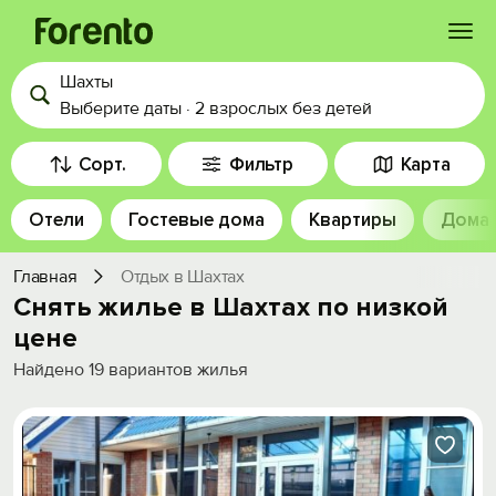
Шахты
Войти
Выберите даты
·
2 взрослых
без детей
Избранное
Сорт.
Фильтр
Карта
Отели
Гостевые дома
Квартиры
Дома
История просмотра
Главная
Отдых в Шахтах
Добавить свой объект
Снять жилье в Шахтах по низкой
цене
Найдено
19
вариантов жилья