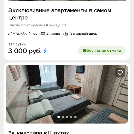
Экcклюзивныe апартамeнты в самом
центре
Шахты, пр-кт Красной Армии, д. 136
2
4 гостя
2 кровати
Закрытый двор
58м
за 1 сутки
3
000
руб.
Бесплатая отмена
3к. квартира в Шахтах