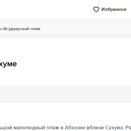
Избранное
и
/
Агудзерский пляж
хуме
ольшой малолюдный пляж в
Абхазии
вблизи
Сухума
. Р