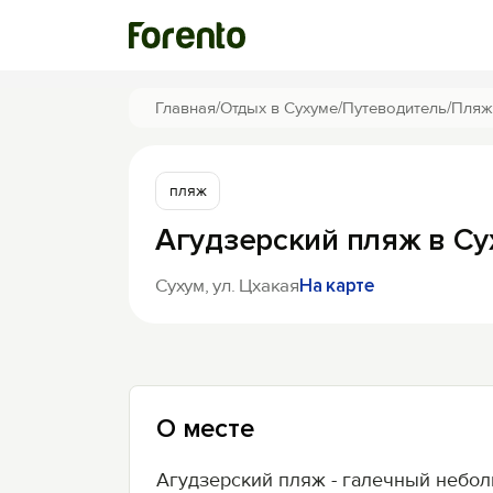
Главная
/
Отдых в Сухуме
/
Путеводитель
/
Пляж
пляж
Агудзерский пляж в Су
Сухум, ул. Цхакая
На карте
О месте
Агудзерский пляж - галечный неб