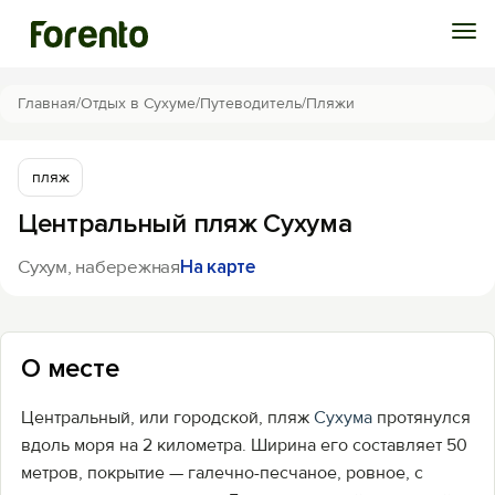
Войти
Главная
/
Отдых в Сухуме
/
Путеводитель
/
Пляжи
Избранное
пляж
Центральный пляж Сухума
История просмотра
Сухум, набережная
На карте
Добавить свой объект
О месте
Центральный, или городской, пляж
Сухума
протянулся
вдоль моря на 2 километра. Ширина его составляет 50
метров, покрытие — галечно-песчаное, ровное, с