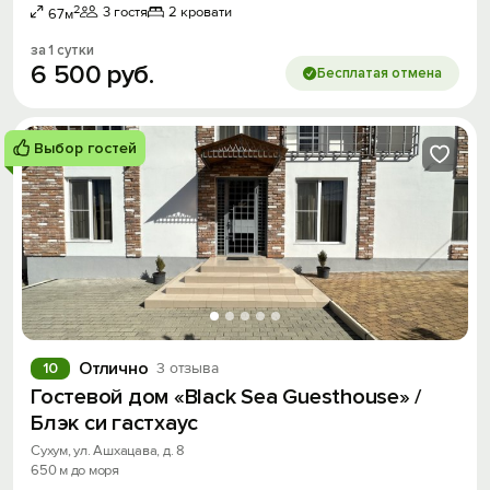
2
3 гостя
2 кровати
67м
за 1 сутки
6
500
руб.
Бесплатая отмена
Выбор гостей
Отлично
10
3 отзыва
Гостевой дом «Black Sea Guesthouse» /
Блэк си гастхаус
Сухум, ул. Ашхацава, д. 8
650 м до моря