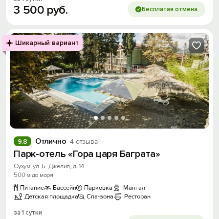
3
500
руб.
Бесплатая отмена
Шикарный вариант
Отлично
9.8
4 отзыва
Парк-отель «Гора царя Баграта»
Сухум, ул. Б. Джелия, д. 14
500 м до моря
Питание
Бассейн
Парковка
Мангал
Детская площадка
Спа-зона
Ресторан
за 1 сутки