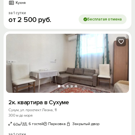
Кухня
за 1 сутки
от
2
500
руб.
Бесплатая отмена
2к. квартира в Сухуме
Сухум, ул. проспект Леона, 11
300 м до моря
2
6 гостей
Парковка
Закрытый двор
60м
за 1 сутки