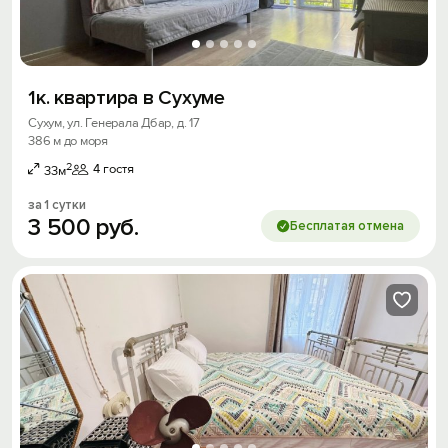
1к. квартира в Сухуме
Сухум, ул. Генерала Дбар, д. 17
386 м до моря
2
4 гостя
33м
за 1 сутки
3
500
руб.
Бесплатая отмена