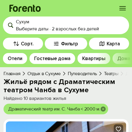
Сухум
Войти
Выберите даты
·
2 взрослых
без детей
Избранное
Сорт.
Фильтр
Карта
Отели
Гостевые дома
Квартиры
Дома
История просмотра
Главная
Отдых в Сухуме
Путеводитель
Театры
Др
Добавить свой объект
Жильё рядом с Драматическим
театром Чанба в Сухуме
Найдено
10
вариантов жилья
Драматический театр им. С. Чанба < 2000 м.