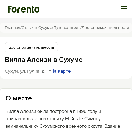
Войти
Главная
/
Отдых в Сухуме
/
Путеводитель
/
Достопримечательности
Избранное
достопримечательность
Вилла Алоизи в Сухуме
История просмотра
Сухум, ул. Гулиа, д. 1г
На карте
Добавить свой объект
О месте
Вилла Алоизи была построена в 1896 году и
принадлежала полковнику М. А. Де Симону —
замначальнику Сухумского военного округа. Здание