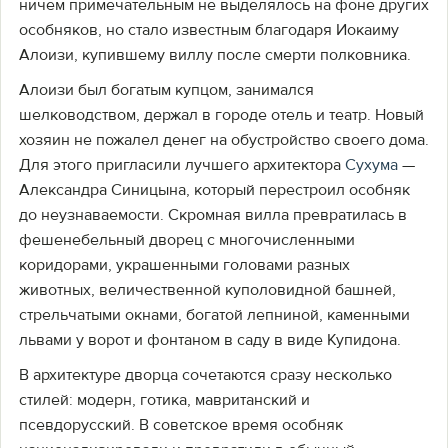
ничем примечательным не выделялось на фоне других
особняков, но стало известным благодаря Иокаиму
Алоизи, купившему виллу после смерти полковника.
Алоизи был богатым купцом, занимался
шелководством, держал в городе отель и театр. Новый
хозяин не пожалел денег на обустройство своего дома.
Для этого пригласили лучшего архитектора
Сухума
—
Александра Синицына, который перестроил особняк
до неузнаваемости. Скромная вилла превратилась в
фешенебельный дворец с многочисленными
коридорами, украшенными головами разных
животных, величественной куполовидной башней,
стрельчатыми окнами, богатой лепниной, каменными
львами у ворот и фонтаном в саду в виде Купидона.
В архитектуре дворца сочетаются сразу несколько
стилей: модерн, готика, мавританский и
псевдорусский. В советское время особняк