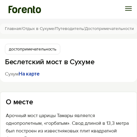
Войти
Главная
/
Отдых в Сухуме
/
Путеводитель
/
Достопримечательности
Избранное
достопримечательность
Беслетский мост в Сухуме
История просмотра
Сухум
На карте
Добавить свой объект
О месте
Арочный мост царицы Тамары является
однопролетным, «горбатым». Свод длиной в 13,3 метра
был построен из известняковых плит квадратной