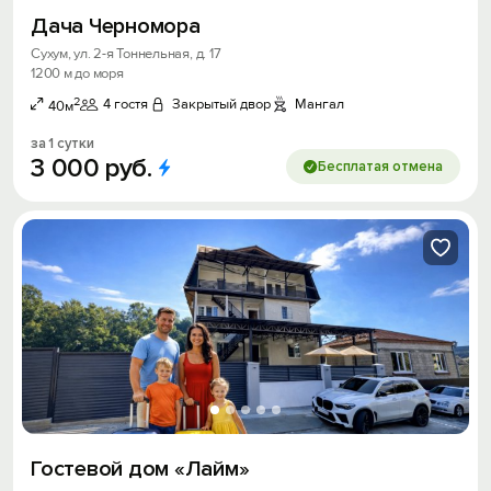
Дача Черномора
Сухум, ул. 2-я Тоннельная, д. 17
1200 м до моря
2
4 гостя
Закрытый двор
Мангал
40м
за 1 сутки
3
000
руб.
Бесплатая отмена
Гостевой дом «Лайм»