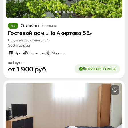
Отлично
10
3 отзыва
Гостевой дом «На Акиртава 55»
Сухум, ул. Акиртава, д. 55
500 м до моря
Кухня
Парковка
Мангал
за 1 сутки
от
1
900
руб.
Бесплатая отмена