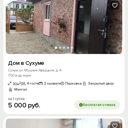
Дом в Сухуме
Сухум, ул. Мушния Хварцкия, д. 4
700 м до моря
2
4 гостя
2 кровати
Парковка
Закрытый двор
30м
Мангал
за 1 сутки
5
000
руб.
Бесплатая отмена