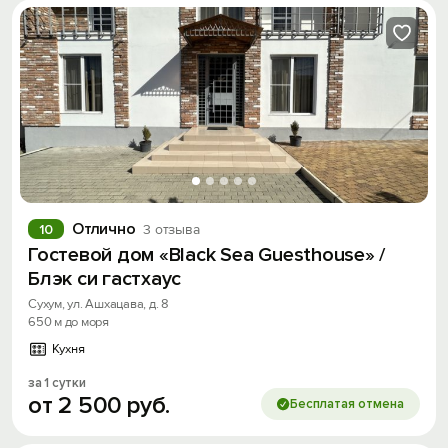
Отлично
10
3 отзыва
Гостевой дом «Black Sea Guesthouse» /
Блэк си гастхаус
Сухум, ул. Ашхацава, д. 8
650 м до моря
Кухня
за 1 сутки
от
2
500
руб.
Бесплатая отмена