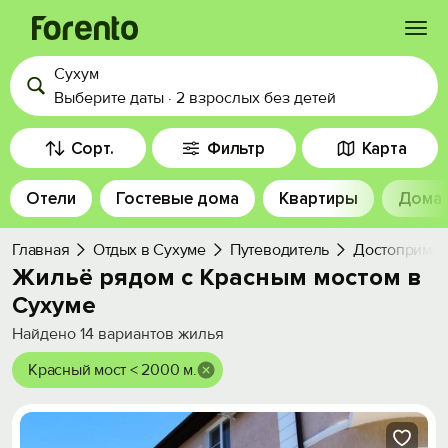
Сухум
Войти
Выберите даты
·
2 взрослых
без детей
Избранное
Сорт.
Фильтр
Карта
Отели
Гостевые дома
Квартиры
Дома
История просмотра
Главная
Отдых в Сухуме
Путеводитель
Достопримеч
Добавить свой объект
Жильё рядом с Красным мостом в
Сухуме
Найдено
14
вариантов жилья
Красный мост < 2000 м.