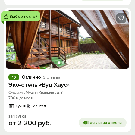
Выбор гостей
Отлично
10
3 отзыва
Эко-отель «Вуд Хаус»
Сухум, ул. Мушни Хварцкия, д. 3
700 м до моря
Кухня
Мангал
за 1 сутки
от
2
200
руб.
Бесплатая отмена