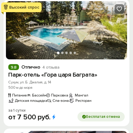
Высокий спрос
Отлично
9.8
4 отзыва
Парк-отель «Гора царя Баграта»
Сухум, ул. Б. Джелия, д. 14
500 м до моря
Питание
Бассейн
Парковка
Мангал
Детская площадка
Спа-зона
Ресторан
за 1 сутки
от
7
500
руб.
Бесплатая отмена