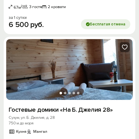
2
3 гостя
2 кровати
67м
за 1 сутки
6
500
руб.
Бесплатая отмена
Гостевые домики «На Б. Джелия 28»
Сухум, ул. Б. Джелия, д. 28
750 м до моря
Кухня
Мангал