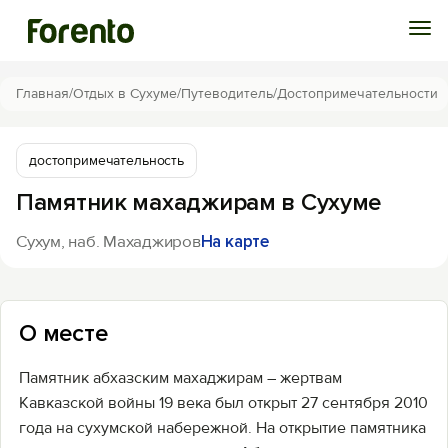
Войти
Главная
/
Отдых в Сухуме
/
Путеводитель
/
Достопримечательности
Избранное
достопримечательность
Памятник махаджирам в Сухуме
История просмотра
Сухум, наб. Махаджиров
На карте
Добавить свой объект
О месте
Памятник абхазским махаджирам – жертвам
Кавказской войны 19 века был открыт 27 сентября 2010
года на сухумской набережной. На открытие памятника