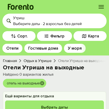
Утриш
Войти
Выберите даты
·
2 взрослых
без детей
Избранное
Сорт.
Фильтр
Карта
Отели
Гостевые дома
У моря
История просмотра
Главная
Отдых в Утрише
Отели Утриша на выходные
Добавить свой объект
Отели Утриша на выходные
Найдено
0
вариантов жилья
отель на выходные
Ещё варианты для отдыха
Выбрать даты