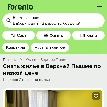
Верхняя Пышма
Войти
Выберите даты
·
2 взрослых
без детей
Избранное
Сорт.
Фильтр
Карта
Квартиры
Частный сектор
История просмотра
Главная
Отдых в Верхней Пышме
Добавить свой объект
Снять жилье в Верхней Пышме по
низкой цене
Найдено
2
варианта жилья