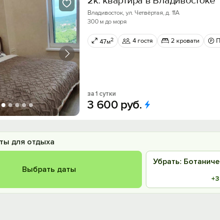
2к. квартира в Владивостоке
Владивосток, ул. Четвёртая, д. 11А
300 м до моря
2
4 гостя
2 кровати
П
47м
за 1 сутки
3
600
руб.
ты для отдыха
Убрать: Ботанич
Выбрать даты
+3