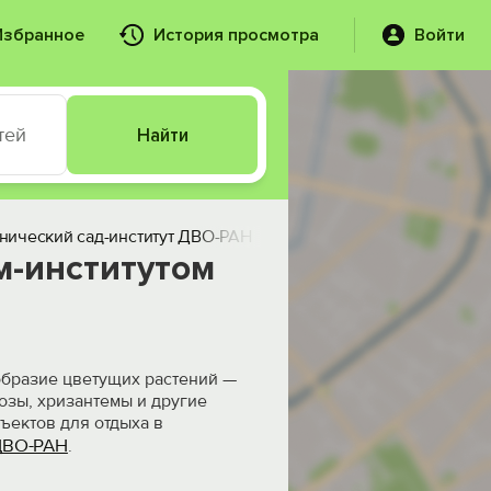
Избранное
История просмотра
Войти
тей
Найти
нический сад-институт ДВО-РАН
Жилье рядом
м-институтом
ообразие цветущих растений —
розы, хризантемы и другие
ектов для отдыха в
 ДВО-РАН
.