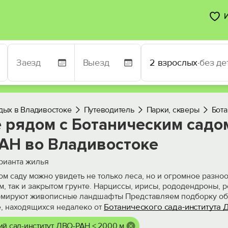
2 взрослых
·
без де
дых в Владивостоке
Путеводитель
Парки, скверы
Бота
 рядом с Ботаническим садо
АН во Владивостоке
рианта жилья
ом саду можно увидеть не только леса, но и огромное разн
м, так и закрытом грунте. Нарциссы, ирисы, рододендроны, 
мируют живописные ландшафты Представляем подборку объ
Ботанического сада-института
, находящихся недалеко от
ий сад-институт ДВО-РАН < 2000 м.