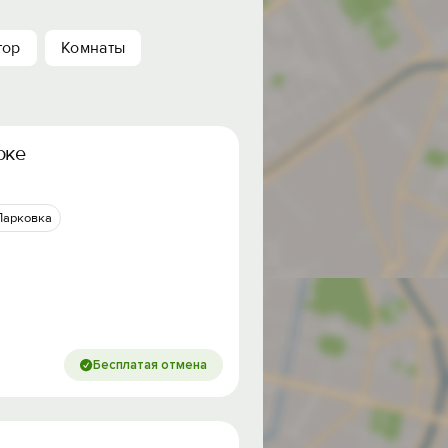
тор
Комнаты
оке
Парковка
Бесплатая отмена