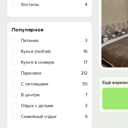
Хостелы
4
Популярное
Питание
3
Кухня (любая)
16
Кухня в номере
17
Парковка
212
Ещё вариан
C питомцами
55
В центре
7
Отдых с детьми
3
Семейный отдых
9