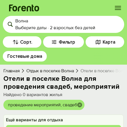
Волна
Войти
Выберите даты
·
2 взрослых
без детей
Избранное
Сорт.
Фильтр
Карта
Гостевые дома
История просмотра
Главная
Отдых в поселке Волна
Отели в поселке Волн
Добавить свой объект
Отели в поселке Волна для
проведения свадеб, мероприятий
Найдено
0
вариантов жилья
проведение мероприятий, свадеб
Ещё варианты для отдыха