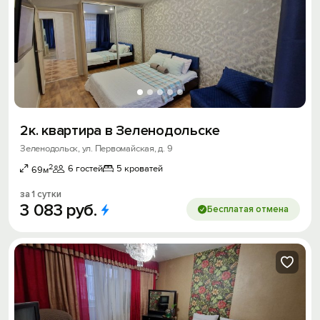
2к. квартира в Зеленодольске
Зеленодольск, ул. Первомайская, д. 9
2
6 гостей
5 кроватей
69м
за 1 сутки
3
083
руб.
Бесплатая отмена