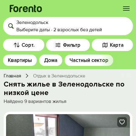
Зеленодольск
Войти
Выберите даты
·
2 взрослых
без детей
Избранное
Сорт.
Фильтр
Карта
Квартиры
Дома
Частный сектор
История просмотра
Главная
Отдых в Зеленодольске
Добавить свой объект
Снять жилье в Зеленодольске по
низкой цене
Найдено
9
вариантов жилья