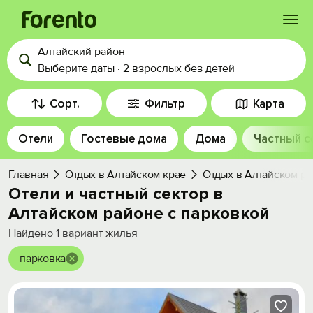
Алтайский район
Войти
Выберите даты
·
2 взрослых
без детей
Избранное
Сорт.
Фильтр
Карта
Отели
Гостевые дома
Дома
Частный с
История просмотра
Главная
Отдых в Алтайском крае
Отдых в Алтайском р
Добавить свой объект
Отели и частный сектор в
Алтайском районе с парковкой
Найдено
1
вариант жилья
парковка