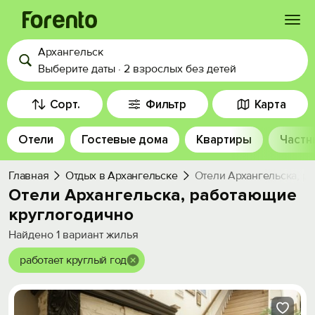
Архангельск
Войти
Выберите даты
·
2 взрослых
без детей
Избранное
Сорт.
Фильтр
Карта
Отели
Гостевые дома
Квартиры
Частн
История просмотра
Главная
Отдых в Архангельске
Отели Архангельска, р
Добавить свой объект
Отели Архангельска, работающие
круглогодично
Найдено
1
вариант жилья
работает круглый год