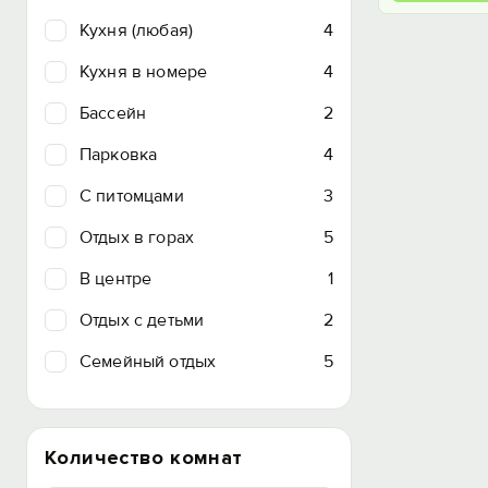
Кухня (любая)
4
Кухня в номере
4
Бассейн
2
Парковка
4
C питомцами
3
Отдых в горах
5
В центре
1
Отдых с детьми
2
Семейный отдых
5
Количество комнат