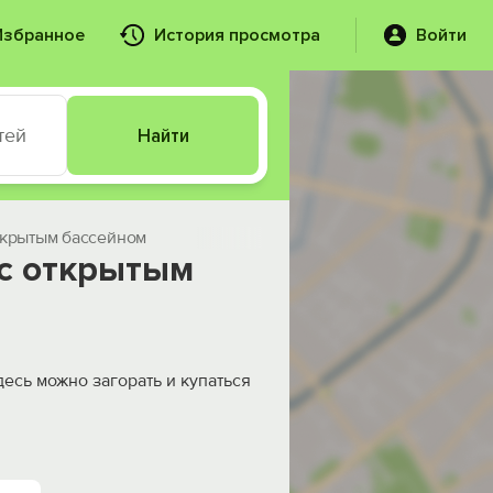
Избранное
История просмотра
Войти
тей
Найти
ткрытым бассейном
 с открытым
есь можно загорать и купаться