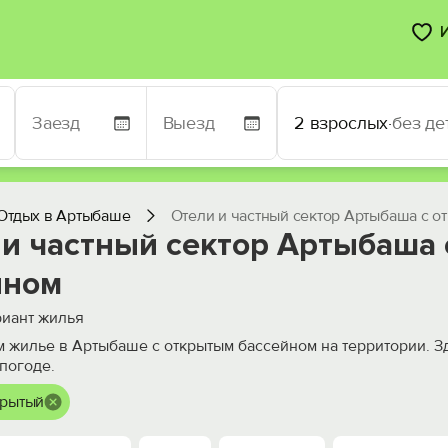
2 взрослых
·
без де
Отдых в Артыбаше
Отели и частный сектор Артыбаша с о
 и частный сектор Артыбаша
йном
иант жилья
 жилье в Артыбаше с открытым бассейном на территории. Зд
погоде.
крытый