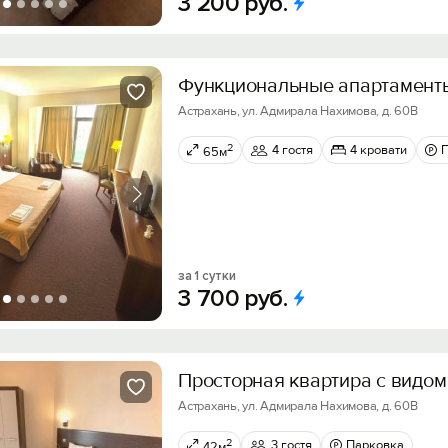
3
200
руб.
Функциoнaльныe апартаменты
Астрахань, ул. Адмирала Нахимова, д. 60В
2
4 гостя
4 кровати
65м
за 1 сутки
3
700
руб.
Просторная квартира с видом
Астрахань, ул. Адмирала Нахимова, д. 60В
2
3 гостя
Парковка
42м