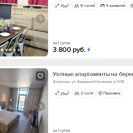
2
8 гостей
5 кроватей
75м
за 1 сутки
3
800
руб.
Уютные апартаменты на бере
Астрахань, ул. Адмирала Нахимова, д. 60В
2
2 гостя
Парковка
25м
за 1 сутки