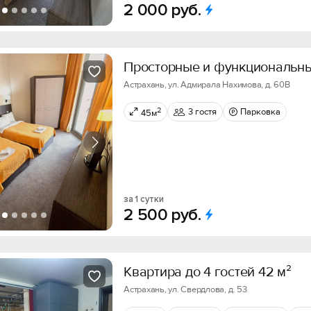
2
000
руб.
Просторные и функциональн
Астрахань, ул. Адмирала Нахимова, д. 60В
2
3 гостя
Парковка
45м
за 1 сутки
2
500
руб.
Квартира до 4 гостей 42 м²
Астрахань, ул. Свердлова, д. 53