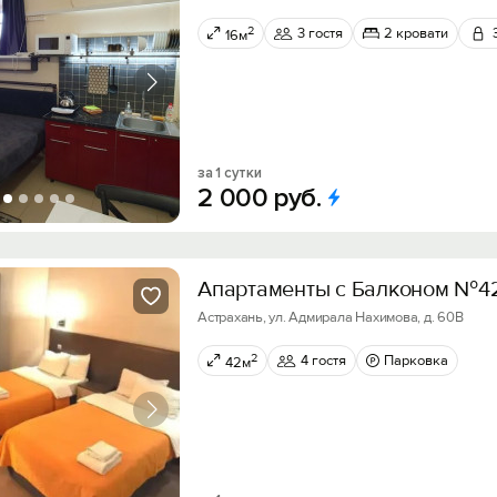
2
3 гостя
2 кровати
16м
за 1 сутки
2
000
руб.
Апартаменты с Балконом №4
Астрахань, ул. Адмирала Нахимова, д. 60В
2
4 гостя
Парковка
42м