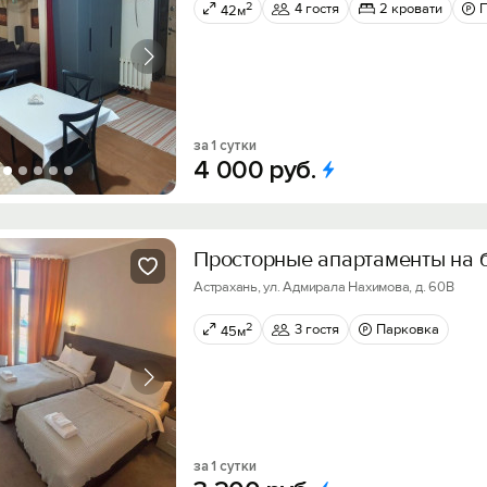
2
4 гостя
2 кровати
42м
за 1 сутки
4
000
руб.
Пpocтopныe апартаменты на 
Астрахань, ул. Адмирала Нахимова, д. 60В
2
3 гостя
Парковка
45м
за 1 сутки