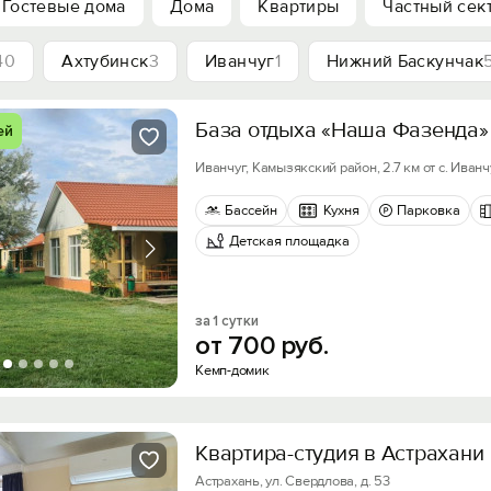
Гостевые дома
Дома
Квартиры
Частный сек
40
Ахтубинск
3
Иванчуг
1
Нижний Баскунчак
База отдыха «Наша Фазенда»
ей
Иванчуг, Камызякский район, 2.7 км от с. Иванч
Бассейн
Кухня
Парковка
Детская площадка
за 1 сутки
от
700
руб.
Кемп-домик
Квартира-студия в Астрахани
Астрахань, ул. Свердлова, д. 53