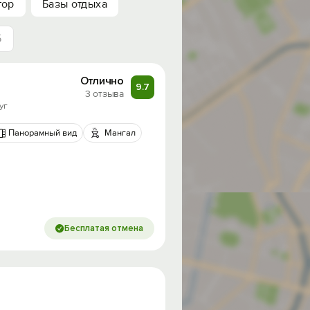
тор
Базы отдыха
5
Отлично
9.7
3 отзыва
уг
Панорамный вид
Мангал
Бесплатая отмена