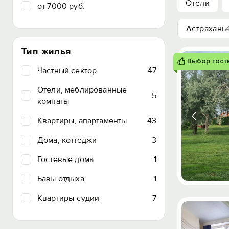
Отели
от 7000 руб.
Астрахань
Тип жилья
Выбор гост
Частный сектор
47
Отели, меблированные
5
комнаты
Квартиры, апартаменты
43
Дома, коттеджи
3
Гостевые дома
1
Базы отдыха
1
Квартиры-судии
7