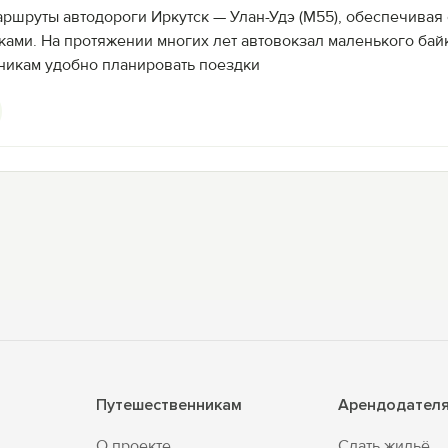
аршруты автодороги Иркутск — Улан-Удэ (M55), обеспечива
ками. На протяжении многих лет автовокзал маленького ба
никам удобно планировать поездки
Путешественникам
Арендодател
О проекте
Сдать жильё