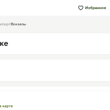
Избранное
нспорт
/
Вокзалы
ке
а карте