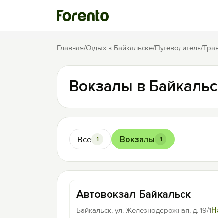
Главная
/
Отдых в Байкальске
/
Путеводитель
/
Тра
Вокзалы в Байкальс
Все
Вокзалы
1
1
Автовокзал Байкальск
Байкальск, ул. Железнодорожная, д. 19/1
Н