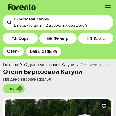
Бирюзовая Катунь
Войти
Выберите даты
·
2 взрослых
без детей
Избранное
Сорт.
Фильтр
Карта
Отели
Базы отдыха
История просмотра
Главная
Отдых в Бирюзовой Катуни
Отели Бирюзовой 
Добавить свой объект
Отели Бирюзовой Катуни
Найдено
1
вариант жилья
отели