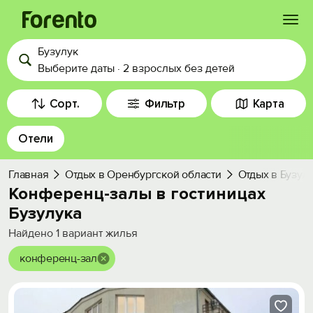
Бузулук
Войти
Выберите даты
·
2 взрослых
без детей
Избранное
Сорт.
Фильтр
Карта
Отели
История просмотра
Главная
Отдых в Оренбургской области
Отдых в Бузул
Добавить свой объект
Конференц-залы в гостиницах
Бузулука
Найдено
1
вариант жилья
конференц-зал